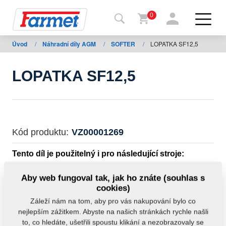
0
Úvod
/
Náhradní díly AGM
/
SOFTER
/
LOPATKA SF12,5
Zpět
na
web
LOPATKA SF12,5
Farmet
shop
Moje
Kód produktu:
VZ00001269
stroje
Tento díl je použitelný i pro následující stroje:
Ke
SOFTER
Aby web fungoval tak, jak ho znáte (souhlas s
stažení
cookies)
Hmotnost:
1,5340 kg
Záleží nám na tom, aby pro vás nakupování bylo co
nejlepším zážitkem. Abyste na našich stránkách rychle našli
Kontakty
to, co hledáte, ušetřili spoustu klikání a nezobrazovaly se