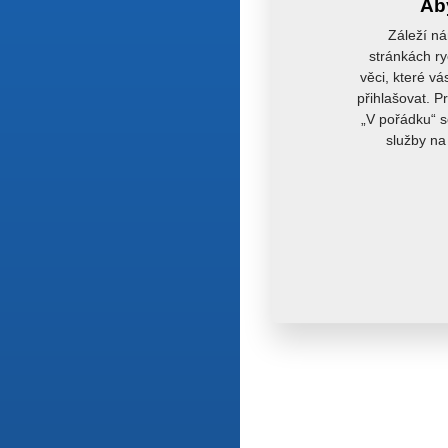
Aby
Záleží ná
stránkách ry
věci, které vá
přihlašovat. P
„V pořádku“ s
služby na