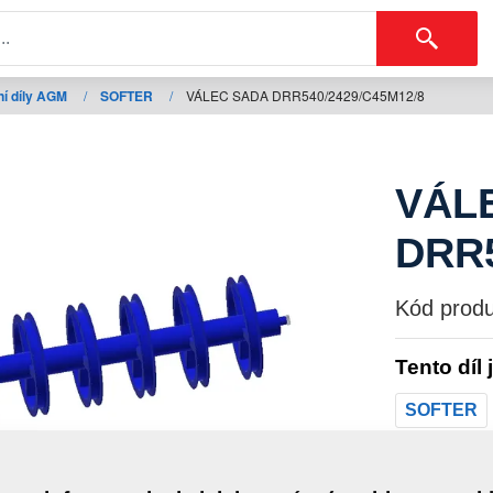
í díly AGM
/
SOFTER
/
VÁLEC SADA DRR540/2429/C45M12/8
VÁL
DRR5
Kód produ
Tento díl 
SOFTER
Hmotno