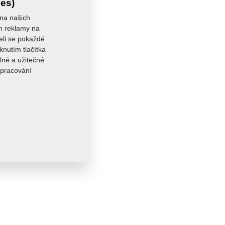
ies)
 na našich
ám reklamy na
seli se pokaždé
knutím tlačítka
lné a užitečné
zpracování