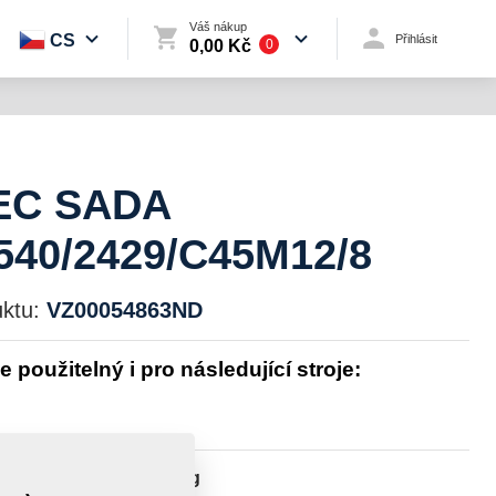
Váš nákup
CS
Přihlásit
0,00 Kč
0
EC SADA
40/2429/C45M12/8
ktu:
VZ00054863ND
je použitelný i pro následující stroje:
st:
216,5850 kg