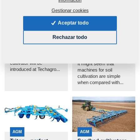
información
Gestionar cookies
AGM
AGM
Aceptar todo
New Softer 12.5 PS
Remember to
Disc Cultivator
Prepare Your
Rechazar todo
Machines for the
21. 2. 2020
Season in Good...
The brand-new Farmet’s
18. 2. 2020
wide Softer 12.5 PS disc
cultivator will be
It might seem that
introduced at Techagro...
machines for soil
cultivation are simple
when compared with...
AGM
AGM