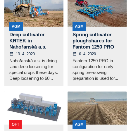
AGM
AGM
Deep cultivator
Spring cultivator
KRTEK in
ploughshares for
Nahořanská a.s.
Fantom 1250 PRO
13. 4. 2020
6. 4. 2020
Nahořanská a.s. is doing
Fantom 1250 PRO in
land deep loosening for
configuration for early
special crops these days.
spring pre-sowing
Deep loosening to 60...
preparation is used for...
OFT
AGM