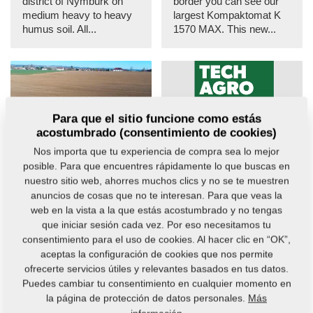
district of Nymburk on
border you can see our
medium heavy to heavy
largest Kompaktomat K
humus soil. All...
1570 MAX. This new...
Para que el sitio funcione como estás
acostumbrado (consentimiento de cookies)
AGM
Nos importa que tu experiencia de compra sea lo mejor
Verso cultivator in
Techagro moved to
posible. Para que encuentres rápidamente lo que buscas en
wet spring soil
April 2021
nuestro sitio web, ahorres muchos clics y no se te muestren
19. 3. 2020
10. 3. 2020
anuncios de cosas que no te interesan. Para que veas la
The Verso cultivator is
We announce that the
web en la vista a la que estás acostumbrado y no tengas
the ideal machine for
management of Trade
que iniciar sesión cada vez. Por eso necesitamos tu
spring processing of
Fairs Brno has agreed to
consentimiento para el uso de cookies. Al hacer clic en “OK”,
flattened wet soil. In wet...
move the International...
aceptas la configuración de cookies que nos permite
ofrecerte servicios útiles y relevantes basados en tus datos.
Puedes cambiar tu consentimiento en cualquier momento en
la página de protección de datos personales.
Más