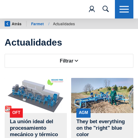
Atrás
Farmet
/
Actualidades
Actualidades
Filtrar
OFT
AGM
La unión ideal del
They bet everything
procesamiento
on the "right" blue
mecánico y térmico
color