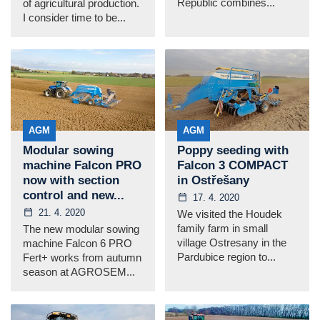
Republic combines...
of agricultural production.
I consider time to be...
AGM
AGM
Modular sowing
Poppy seeding with
machine Falcon PRO
Falcon 3 COMPACT
now with section
in Ostřešany
control and new...
17. 4. 2020
21. 4. 2020
We visited the Houdek
family farm in small
The new modular sowing
village Ostresany in the
machine Falcon 6 PRO
Pardubice region to...
Fert+ works from autumn
season at AGROSEM...