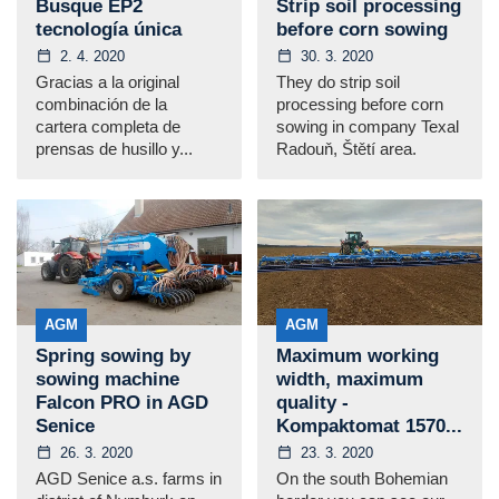
Busque EP2
Strip soil processing
tecnología única
before corn sowing
2. 4. 2020
30. 3. 2020
Gracias a la original
They do strip soil
combinación de la
processing before corn
cartera completa de
sowing in company Texal
prensas de husillo y...
Radouň, Štětí area.
AGM
AGM
Spring sowing by
Maximum working
sowing machine
width, maximum
Falcon PRO in AGD
quality -
Senice
Kompaktomat 1570...
26. 3. 2020
23. 3. 2020
AGD Senice a.s. farms in
On the south Bohemian