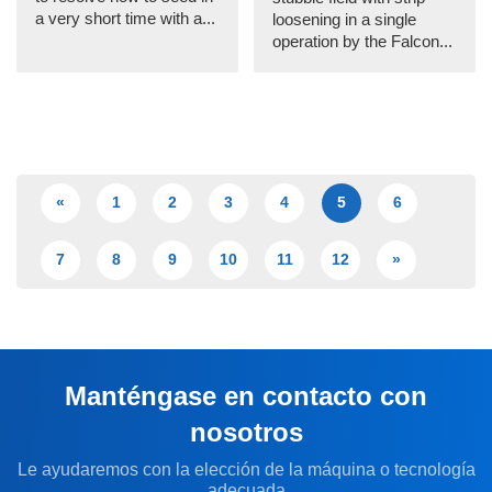
a very short time with a...
loosening in a single
operation by the Falcon...
«
1
2
3
4
5
6
7
8
9
10
11
12
»
Manténgase en contacto con
nosotros
Le ayudaremos con la elección de la máquina o tecnología
adecuada