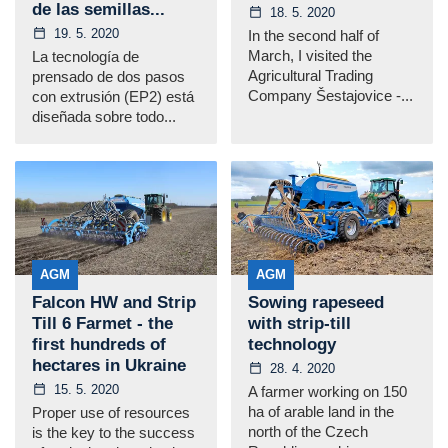
de las semillas...
18. 5. 2020
19. 5. 2020
In the second half of
March, I visited the
La tecnología de
Agricultural Trading
prensado de dos pasos
Company Šestajovice -...
con extrusión (EP2) está
diseñada sobre todo...
AGM
AGM
Falcon HW and Strip
Sowing rapeseed
Till 6 Farmet - the
with strip-till
first hundreds of
technology
hectares in Ukraine
28. 4. 2020
15. 5. 2020
A farmer working on 150
ha of arable land in the
Proper use of resources
north of the Czech
is the key to the success