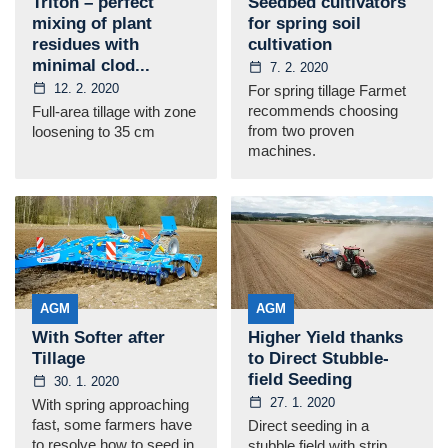
Triton – perfect
Seedbed cultivators
mixing of plant
for spring soil
residues with
cultivation
minimal clod...
7. 2. 2020
12. 2. 2020
For spring tillage Farmet
recommends choosing
Full-area tillage with zone
from two proven
loosening to 35 cm
machines.
AGM
AGM
With Softer after
Higher Yield thanks
Tillage
to Direct Stubble-
field Seeding
30. 1. 2020
27. 1. 2020
With spring approaching
fast, some farmers have
Direct seeding in a
to resolve how to seed in
stubble field with strip