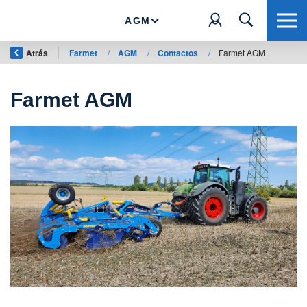
AGM
Atrás
Farmet
/
AGM
/
Contactos
/
Farmet AGM
Farmet AGM