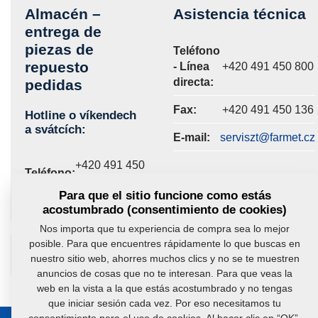
Almacén –
Asistencia técnica
entrega de
piezas de
Teléfono
repuesto
- Línea
+420 491 450 800
directa:
pedidas
Fax:
+420 491 450 136
Hotline o víkendech
a svátcích:
E-mail:
serviszt@farmet.cz
+420 491 450
Teléfono:
801
Para que el sitio funcione como estás
acostumbrado (consentimiento de cookies)
Nos importa que tu experiencia de compra sea lo mejor
posible. Para que encuentres rápidamente lo que buscas en
¿Tiene alguna pregunta?
Contáctenos.
nuestro sitio web, ahorres muchos clics y no se te muestren
anuncios de cosas que no te interesan. Para que veas la
web en la vista a la que estás acostumbrado y no tengas
que iniciar sesión cada vez. Por eso necesitamos tu