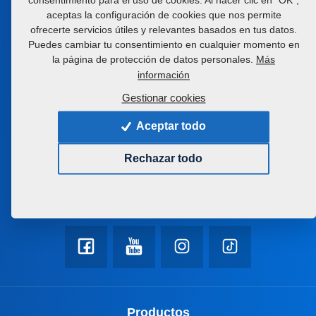
consentimiento para el uso de cookies. Al hacer clic en “OK”,
aceptas la configuración de cookies que nos permite
Manténgase en contacto con
ofrecerte servicios útiles y relevantes basados en tus datos.
nosotros
Puedes cambiar tu consentimiento en cualquier momento en
la página de protección de datos personales.
Más
Le ayudaremos con la elección de la máquina o tecnología
información
adecuada
Gestionar cookies
+420 491 450 111
Aceptar todo
farmet@farmet.cz
Rechazar todo
Jiřinková 276
552 03 Česká Skalice
Czech republic
Productos