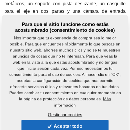
metálicos, un soporte con pista deslizante, un casquillo
para el eje en dos partes y una cámara de entrada
basculante para la unidad de extrusion.
Para que el sitio funcione como estás
acostumbrado (consentimiento de cookies)
Se ha realizado un gran cambio en la sujeción de la
Nos importa que tu experiencia de compra sea lo mejor
unidad de trabajo, base del proceso de extrusión; Hemos
posible. Para que encuentres rápidamente lo que buscas en
elegido el diseño de un contenedor basculante
nuestro sitio web, ahorres muchos clics y no se te muestren
longitudinalmente con una apertura de material integrada,
anuncios de cosas que no te interesan. Para que veas la
lo que facilita y acelera en gran medida su desmontaje, en
web en la vista a la que estás acostumbrado y no tengas
que iniciar sesión cada vez. Por eso necesitamos tu
comparación con las cámaras cilíndricas originales.
consentimiento para el uso de cookies. Al hacer clic en “OK”,
aceptas la configuración de cookies que nos permite
Entre las ventajas de esta extrusora se encuentra el
ofrecerte servicios útiles y relevantes basados en tus datos.
sistema de segmentos internos reemplazables de las
Puedes cambiar tu consentimiento en cualquier momento en
inserciones de fricción, los cuales se someten a
la página de protección de datos personales.
Más
considerables esfuerzo durante el calentamiento del
información
material a la temperatura y presión de operación (140°C y
Gestionar cookies
40 bar).
Aceptar todo