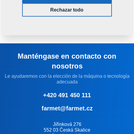
Estas innovaciones permiten un gran ahorro de tiempo
Rechazar todo
para la sustitución de las piezas de desgaste o realizar el
mantenimiento del aparato, y así prácticamente eliminar
las pérdidas de producción por paradas.
Manténgase en contacto con
nosotros
Le ayudaremos con la elección de la máquina o tecnología
adecuada
+420 491 450 111
farmet@farmet.cz
Jiřinková 276
552 03 Česká Skalice