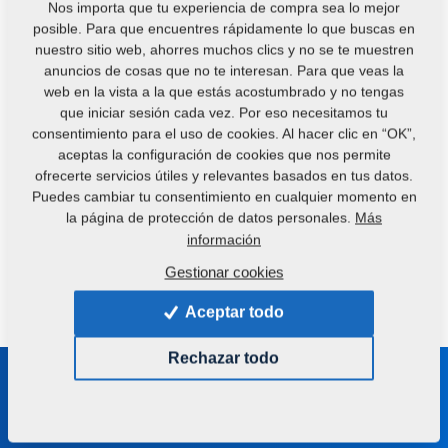
Nos importa que tu experiencia de compra sea lo mejor
posible. Para que encuentres rápidamente lo que buscas en
nuestro sitio web, ahorres muchos clics y no se te muestren
anuncios de cosas que no te interesan. Para que veas la
web en la vista a la que estás acostumbrado y no tengas
Take a step in the right direction and invest in Farmet
que iniciar sesión cada vez. Por eso necesitamos tu
consentimiento para el uso de cookies. Al hacer clic en “OK”,
technology. Your investment will be quickly returned to
aceptas la configuración de cookies que nos permite
you (also thanks to our patented energy recovery
ofrecerte servicios útiles y relevantes basados en tus datos.
system) and your products will become the best and
Puedes cambiar tu consentimiento en cualquier momento en
healthiest selling commodity on the market.
la página de protección de datos personales.
Más
información
Gestionar cookies
¿Tiene alguna pregunta?
Contáctenos.
Aceptar todo
Rechazar todo
Manténgase en contacto con
nosotros