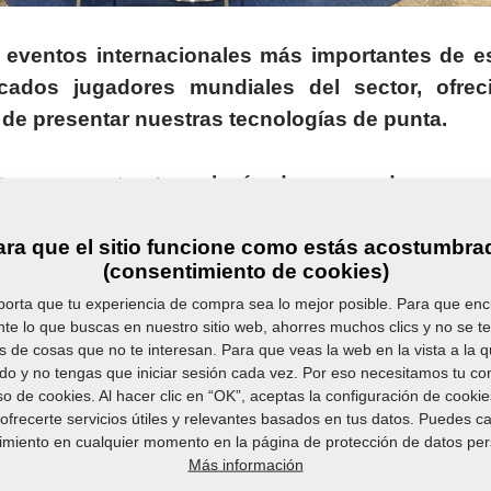
 eventos internacionales más importantes de e
cados jugadores mundiales del sector, ofre
de presentar nuestras tecnologías de punta.
ntamos nuestra
tecnología de prensado puram
sas
que garante tanto alta calidad de los aceites lo
ara que el sitio funcione como estás acostumbra
productos, como el respeto al medio ambiente
(consentimiento de cookies)
s. Este procedimiento corresponde al creciente 
orta que tu experiencia de compra sea lo mejor posible. Para que en
cho que nos posibilitó atraer la atención de socio
te lo que buscas en nuestro sitio web, ahorres muchos clics y no se t
posición de un
líder innovador y ecológicamente c
 de cosas que no te interesan. Para que veas la web en la vista a la 
o y no tengas que iniciar sesión cada vez. Por eso necesitamos tu co
so de cookies. Al hacer clic en “OK”, aceptas la configuración de cooki
 exposición, participamos activamente en talle
ofrecerte servicios útiles y relevantes basados en tus datos. Puedes c
ecialistas compartieron nuestro know-how y a la v
imiento en cualquier momento en la página de protección de datos per
Más información
cias actuales y exhortaciones de la especializació