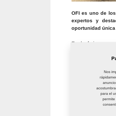
OFI es uno de los
expertos y desta
oportunidad única 
En la feria prese
semillas oleagino
P
animales y otros 
sustancias química
Nos imp
sostenibilidad, he
rápidamen
fortalecer nuestra 
anuncios
acostumbrad
para el u
Además de nuestra
permite 
donde nuestros esp
consent
valiosas de tenden