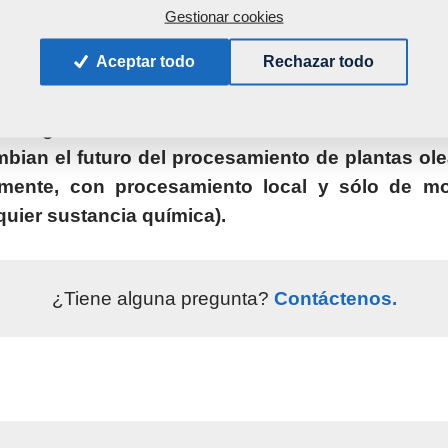
 y experiencias fomentó nuestra
capacidad de re
Gestionar cookies
as necesidades del mercado
e innovar nuestros
Aceptar todo
Rechazar todo
ondieran a los estándares superiores de eficiencia y
ra orgullosamente entre destacados fabricantes
bian el futuro del procesamiento de plantas ole
azmente, con procesamiento local y sólo de m
quier sustancia química).
¿Tiene alguna pregunta?
Contáctenos.