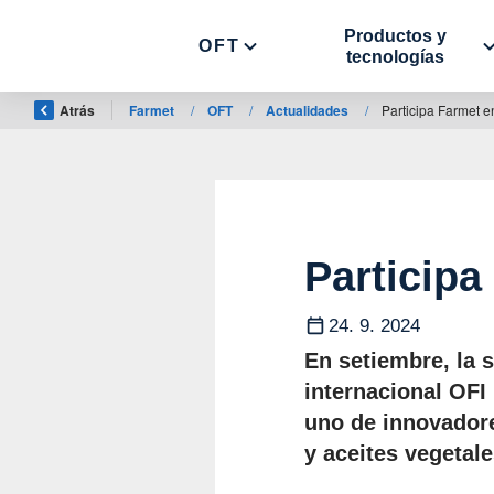
Productos y
OFT
tecnologías
Atrás
Farmet
/
OFT
/
Actualidades
/
Participa Farmet en
Participa
24. 9. 2024
En setiembre, la 
internacional OFI
uno de innovadore
y aceites vegetale