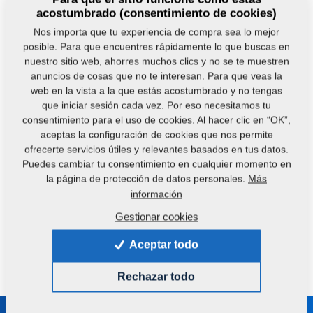
fabricación y suministro de tecnologías para la
acostumbrado (consentimiento de cookies)
obtención y procesamiento de aceites vegetales y
Nos importa que tu experiencia de compra sea lo mejor
piensos para animales de granja. Nuestra división
posible. Para que encuentres rápidamente lo que buscas en
combina un profundo conocimiento técnico con
nuestro sitio web, ahorres muchos clics y no se te muestren
experiencia práctica para proporcionar soluciones
anuncios de cosas que no te interesan. Para que veas la
web en la vista a la que estás acostumbrado y no tengas
óptimas a nuestros clientes. Con un enfoque en la
que iniciar sesión cada vez. Por eso necesitamos tu
sostenibilidad y la eficiencia, ayudamos a nuestros
consentimiento para el uso de cookies. Al hacer clic en “OK”,
clientes a alcanzar sus objetivos. El cliente obtiene
aceptas la configuración de cookies que nos permite
gracias a las tecnologías de Farmet productos de alta
ofrecerte servicios útiles y relevantes basados en tus datos.
Puedes cambiar tu consentimiento en cualquier momento en
calidad y fácilmente comercializables: aceite de alta
la página de protección de datos personales.
Más
calidad y pienso (pure label, libre de hexano,
información
procesamiento local).
Gestionar cookies
Aceptar todo
¿Tiene alguna pregunta?
Contáctenos.
Rechazar todo