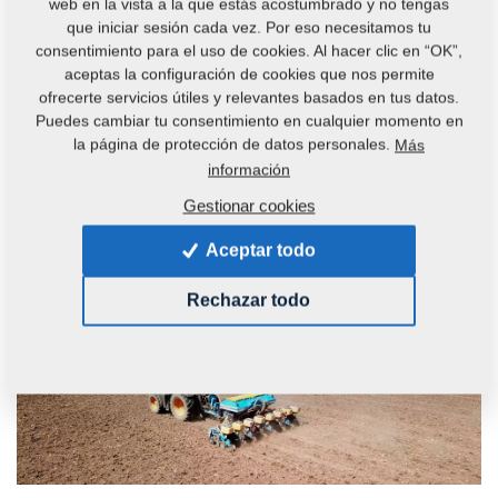
Para las sembradoras de precisión Impact, el sistema
web en la vista a la que estás acostumbrado y no tengas
que iniciar sesión cada vez. Por eso necesitamos tu
Farmet Connect ofrece un control preciso de la
consentimiento para el uso de cookies. Al hacer clic en “OK”,
uniformidad del grano con una visualización clara de datos
aceptas la configuración de cookies que nos permite
instantáneos sobre la precisión de siembra. Esto permite al
ofrecerte servicios útiles y relevantes basados en tus datos.
conductor adaptar óptimamente los ajustes de la máquina
Puedes cambiar tu consentimiento en cualquier momento en
la página de protección de datos personales.
Más
y la velocidad de trabajo en cada parte de la parcela para
información
lograr la precisión de siembra deseada. El control
electrónico permite ajustar la presión de hasta 350 kg por
Gestionar cookies
reja, lo que permite altas velocidades de trabajo y un alto
Aceptar todo
rendimiento diario.
Rechazar todo