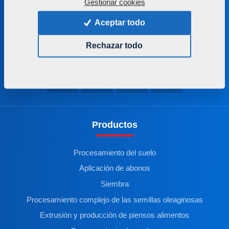
farmet@farmet.cz
Gestionar cookies
Aceptar todo
Jiřinková 276
552 03 Česká Skalice
Rechazar todo
Czech republic
Productos
Procesamiento del suelo
Aplicación de abonos
Siembra
Procesamiento complejo de las semillas oleaginosas
Extrusión y producción de piensos alimentos