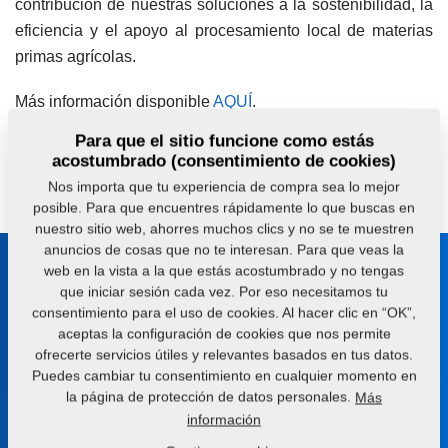
contribución de nuestras soluciones a la sostenibilidad, la
eficiencia y el apoyo al procesamiento local de materias
primas agrícolas.
Más información disponible
AQUÍ
.
Para que el sitio funcione como estás
acostumbrado (consentimiento de cookies)
¿Tiene alguna pregunta?
Contáctenos.
Nos importa que tu experiencia de compra sea lo mejor
posible. Para que encuentres rápidamente lo que buscas en
nuestro sitio web, ahorres muchos clics y no se te muestren
anuncios de cosas que no te interesan. Para que veas la
Manténgase en contacto con
web en la vista a la que estás acostumbrado y no tengas
que iniciar sesión cada vez. Por eso necesitamos tu
nosotros
consentimiento para el uso de cookies. Al hacer clic en “OK”,
aceptas la configuración de cookies que nos permite
Le ayudaremos con la elección de la máquina o tecnología
ofrecerte servicios útiles y relevantes basados en tus datos.
adecuada
Puedes cambiar tu consentimiento en cualquier momento en
la página de protección de datos personales.
Más
+420 491 450 111
información