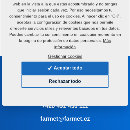
web en la vista a la que estás acostumbrado y no tengas
que iniciar sesión cada vez. Por eso necesitamos tu
Descargar archivos
consentimiento para el uso de cookies. Al hacer clic en “OK”,
aceptas la configuración de cookies que nos permite
ofrecerte servicios útiles y relevantes basados en tus datos.
Complex Soybean Processing_EN.pdf
Puedes cambiar tu consentimiento en cualquier momento en
la página de protección de datos personales.
Más
información
Gestionar cookies
Manténgase en contacto con
Aceptar todo
nosotros
Rechazar todo
Le ayudaremos con la elección de la máquina o tecnología
adecuada
+420 491 450 111
farmet@farmet.cz