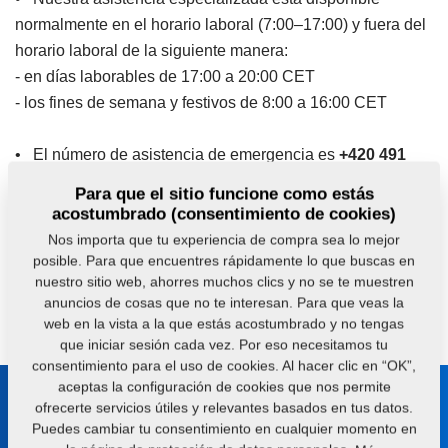
normalmente en el horario laboral (7:00–17:00) y fuera del
horario laboral de la siguiente manera:
- en días laborables de 17:00 a 20:00 CET
- los fines de semana y festivos de 8:00 a 16:00 CET
• El número de asistencia de emergencia es
+420 491
450 809
Para que el sitio funcione como estás
• Las solicitudes se registran en el Service Desk, donde
acostumbrado (consentimiento de cookies)
puede seguir el estado actual y claro de su tramitación
Nos importa que tu experiencia de compra sea lo mejor
posible. Para que encuentres rápidamente lo que buscas en
nuestro sitio web, ahorres muchos clics y no se te muestren
¿Tiene alguna pregunta?
Contáctenos.
anuncios de cosas que no te interesan. Para que veas la
web en la vista a la que estás acostumbrado y no tengas
que iniciar sesión cada vez. Por eso necesitamos tu
consentimiento para el uso de cookies. Al hacer clic en “OK”,
aceptas la configuración de cookies que nos permite
Manténgase en contacto con
ofrecerte servicios útiles y relevantes basados en tus datos.
Puedes cambiar tu consentimiento en cualquier momento en
nosotros