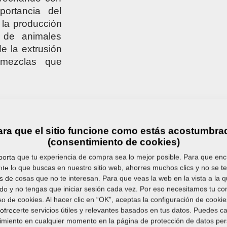
ortancia del
 la producción
 de animales
e la extrusión
 mezclas que
ara que el sitio funcione como estás acostumbra
(consentimiento de cookies)
orta que tu experiencia de compra sea lo mejor posible. Para que en
te lo que buscas en nuestro sitio web, ahorres muchos clics y no se t
metros técnicos
 de cosas que no te interesan. Para que veas la web en la vista a la 
o y no tengas que iniciar sesión cada vez. Por eso necesitamos tu co
so de cookies. Al hacer clic en “OK”, aceptas la configuración de cooki
ofrecerte servicios útiles y relevantes basados en tus datos. Puedes c
imiento en cualquier momento en la página de protección de datos per
nuo al extrudador. A las cámaras del extrudador en 