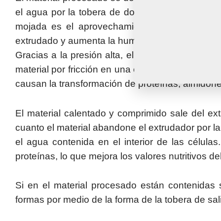
el agua por la tobera de dosificación, eventual
mojada es el aprovechamiento del acondiciona
extrudado y aumenta la humedad al valor requerid
Gracias a la presión alta, el agua en el interi
material por fricción en una capa fina es muy ráp
causan la transformación de proteínas, almidones
El material calentado y comprimido sale del e
cuanto el material abandone el extrudador por la
el agua contenida en el interior de las célula
proteínas, lo que mejora los valores nutritivos de
Si en el material procesado están contenidas s
formas por medio de la forma de la tobera de sal