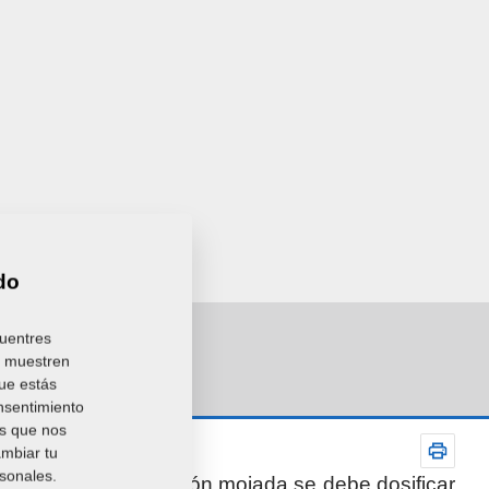
do
cuentres
e muestren
que estás
nsentimiento
es que nos
ambiar tu
sonales.
el proceso de extrusión mojada se debe dosificar