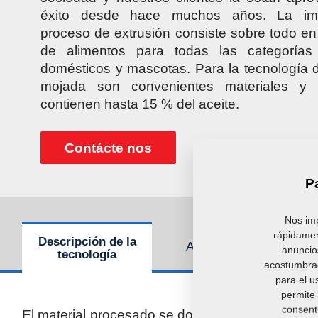
éxito desde hace muchos años. La imp
proceso de extrusión consiste sobre todo en
de alimentos para todas las categorías
domésticos y mascotas. Para la tecnología d
mojada son convenientes materiales y
contienen hasta 15 % del aceite.
Contácte nos
P
Nos imp
rápidamen
Descripción de la
Accesorios
Pará
anuncios
tecnología
acostumbrad
para el u
permite 
consent
El material procesado se dosifica de modo conti