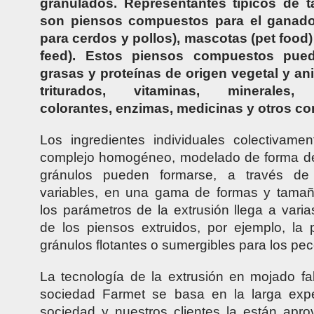
granulados. Representantes típicos de t
son piensos compuestos para el ganado
para cerdos y pollos), mascotas (pet food)
feed). Estos piensos compuestos pue
grasas y proteínas de origen vegetal y an
triturados, vitaminas, minerales, p
colorantes, enzimas, medicinas y otros c
Los ingredientes individuales colectivame
complejo homogéneo, modelado de forma de
gránulos pueden formarse, a través de 
variables, en una gama de formas y tamañ
los parámetros de la extrusión llega a vari
de los piensos extruidos, por ejemplo, la
gránulos flotantes o sumergibles para los pe
La tecnología de la extrusión en mojado fa
sociedad Farmet se basa en la larga expe
sociedad y nuestros clientes la están apr