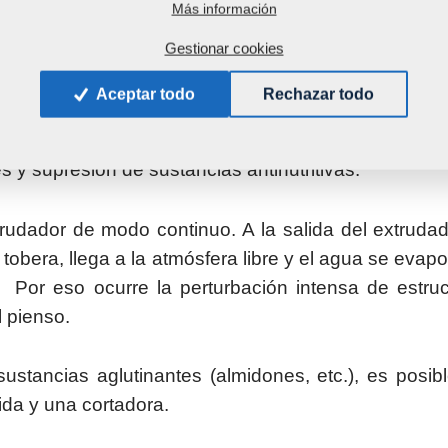
Más información
mente es posible inyectar el vapor. Otra opción par
Gestionar cookies
dor de vapor, donde antes de la propia extrusión
o. En el extrudador, el material es comprimido, trit
Aceptar todo
Rechazar todo
or del extrudador se queda líquida hasta con tempera
ido y parejo. El corto plazo del calentamiento (corta 
 y supresión de sustancias antinutritivas.
xtrudador de modo continuo. A la salida del extru
 tobera, llega a la atmósfera libre y el agua se evap
s. Por eso ocurre la perturbación intensa de estru
l pienso.
ustancias aglutinantes (almidones, etc.), es posi
ida y una cortadora.