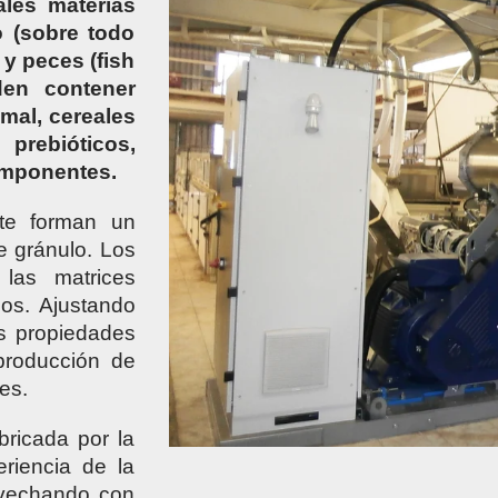
ales materias
 (sobre todo
 y peces (fish
den contener
imal, cereales
rebióticos,
omponentes.
nte forman un
 gránulo. Los
las matrices
os. Ajustando
as propiedades
 producción de
ces.
bricada por la
riencia de la
ovechando con