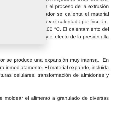
a hacer más eficiente el proceso de la extrusión
 en el acondicionador se calienta el material
urado, amasado y a la vez calentado por fricción.
turas superiores de 100 °C. El calentamiento del
exposición térmica) y el efecto de la presión alta
dador se produce una expansión muy intensa. En
ora inmediatamente. El material expande, incluida
cturas celulares, transformación de almidones y
ble moldear el alimento a granulado de diversas