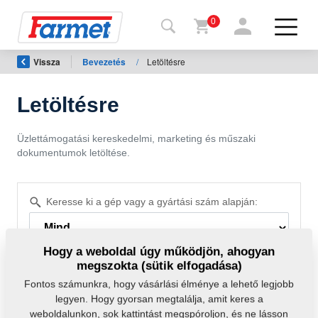
0
Vissza
Bevezetés
/
Letöltésre
issza a
eboldalra
Letöltésre
Farmet
shop
Üzlettámogatási kereskedelmi, marketing és műszaki
dokumentumok letöltése.
A
gépeim
Keresse ki a gép vagy a gyártási szám alapján:
Letöltésre
Hogy a weboldal úgy működjön, ahogyan
megszokta (sütik elfogadása)
apcsolat
Fontos számunkra, hogy vásárlási élménye a lehető legjobb
legyen. Hogy gyorsan megtalálja, amit keres a
Szűrő törlése
weboldalunkon, sok kattintást megspóroljon, és ne lásson