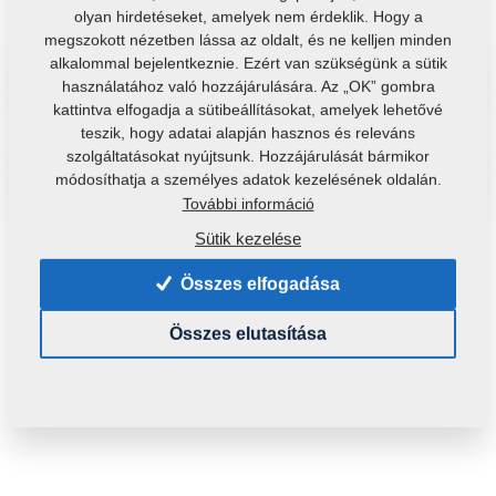
olyan hirdetéseket, amelyek nem érdeklik. Hogy a
megszokott nézetben lássa az oldalt, és ne kelljen minden
alkalommal bejelentkeznie. Ezért van szükségünk a sütik
használatához való hozzájárulására. Az „OK” gombra
Oktatóvideók
kattintva elfogadja a sütibeállításokat, amelyek lehetővé
teszik, hogy adatai alapján hasznos és releváns
szolgáltatásokat nyújtsunk. Hozzájárulását bármikor
módosíthatja a személyes adatok kezelésének oldalán.
Kezelési útmutató
További információ
Sütik kezelése
Nem találta meg a keresett fájlt? Írjon
Összes elfogadása
nekünk.
Összes elutasítása
Megpróbáljuk megkeresni...
Kérdés megküldése űrlapban