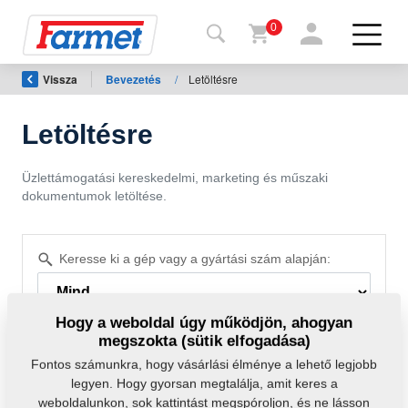
0
Vissza
Bevezetés
/
Letöltésre
issza a
eboldalra
Letöltésre
Farmet
shop
Üzlettámogatási kereskedelmi, marketing és műszaki
dokumentumok letöltése.
A
gépeim
Keresse ki a gép vagy a gyártási szám alapján:
Letöltésre
Hogy a weboldal úgy működjön, ahogyan
megszokta (sütik elfogadása)
apcsolat
Fontos számunkra, hogy vásárlási élménye a lehető legjobb
legyen. Hogy gyorsan megtalálja, amit keres a
Szűrő törlése
weboldalunkon, sok kattintást megspóroljon, és ne lásson