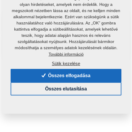
olyan hirdetéseket, amelyek nem érdeklik. Hogy a
megszokott nézetben lássa az oldalt, és ne kelljen minden
alkalommal bejelentkeznie. Ezért van szükségünk a sütik
használatához való hozzájárulására. Az „OK” gombra
Oktatóvideók
kattintva elfogadja a sütibeállításokat, amelyek lehetővé
teszik, hogy adatai alapján hasznos és releváns
szolgáltatásokat nyújtsunk. Hozzájárulását bármikor
módosíthatja a személyes adatok kezelésének oldalán.
Kezelési útmutató
További információ
Sütik kezelése
Nem találta meg a keresett fájlt? Írjon
Összes elfogadása
nekünk.
Összes elutasítása
Megpróbáljuk megkeresni...
Kérdés megküldése űrlapban