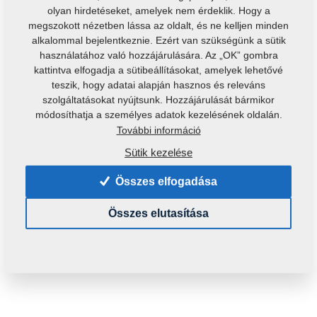
olyan hirdetéseket, amelyek nem érdeklik. Hogy a
megszokott nézetben lássa az oldalt, és ne kelljen minden
alkalommal bejelentkeznie. Ezért van szükségünk a sütik
használatához való hozzájárulására. Az „OK” gombra
kattintva elfogadja a sütibeállításokat, amelyek lehetővé
teszik, hogy adatai alapján hasznos és releváns
szolgáltatásokat nyújtsunk. Hozzájárulását bármikor
Termékkód:
3001714
módosíthatja a személyes adatok kezelésének oldalán.
További információ
Ezt az alkatrészt a következő gépekhez is használni
lehet:
Sütik kezelése
GX
DUOLENT
Összes elfogadása
Tömeg:
101,4870 Kg
Összes elutasítása