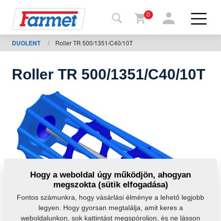
0
DUOLENT
/
Roller TR 500/1351/C40/10T
issza a
eboldalra
Roller TR 500/1351/C40/10T
Farmet
shop
A
gépeim
Letöltésre
Hogy a weboldal úgy működjön, ahogyan
megszokta (sütik elfogadása)
apcsolat
Fontos számunkra, hogy vásárlási élménye a lehető legjobb
legyen. Hogy gyorsan megtalálja, amit keres a
weboldalunkon, sok kattintást megspóroljon, és ne lásson