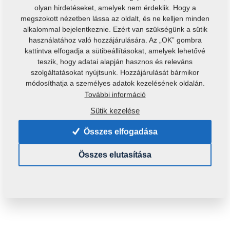
olyan hirdetéseket, amelyek nem érdeklik. Hogy a
megszokott nézetben lássa az oldalt, és ne kelljen minden
alkalommal bejelentkeznie. Ezért van szükségünk a sütik
használatához való hozzájárulására. Az „OK” gombra
kattintva elfogadja a sütibeállításokat, amelyek lehetővé
teszik, hogy adatai alapján hasznos és releváns
szolgáltatásokat nyújtsunk. Hozzájárulását bármikor
Termékkód:
3008589
módosíthatja a személyes adatok kezelésének oldalán.
További információ
Ezt az alkatrészt a következő gépekhez is használni
lehet:
Sütik kezelése
DUOLENT
TRIOLENT
Összes elfogadása
Tömeg:
9,0090 Kg
Összes elutasítása