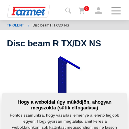
0
TRIOLENT
/
Disc beam R TX/DX NS
issza a
eboldalra
Disc beam R TX/DX NS
Farmet
shop
A
gépeim
Letöltésre
Hogy a weboldal úgy működjön, ahogyan
megszokta (sütik elfogadása)
apcsolat
Fontos számunkra, hogy vásárlási élménye a lehető legjobb
legyen. Hogy gyorsan megtalálja, amit keres a
weboldalunkon, sok kattintást megspóroljon, és ne lásson