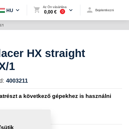
Az Ön vásárlása
HU
Bejelentkezni
0,00 €
0
X/1
lacer HX straight
X/1
d:
4003211
katrészt a következő gépekhez is használni
sütik