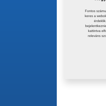
Fontos számun
keres a webol
érdekli
bejelentkezni
kattintva el
releváns sz