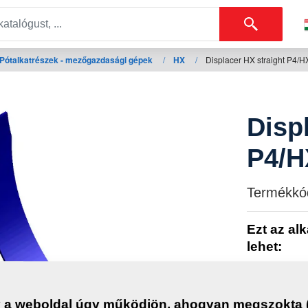
Pótalkatrészek - mezőgazdasági gépek
/
HX
/
Displacer HX straight P4/H
Disp
P4/H
Termékkó
Ezt az al
lehet:
HX
 a weboldal úgy működjön, ahogyan megszokta (