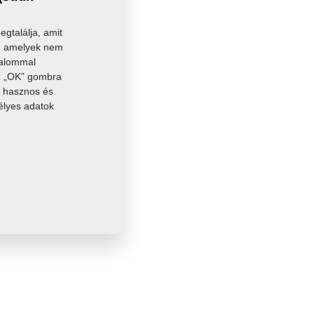
:
0,8100 Kg
gtalálja, amit
t, amelyek nem
kalommal
Az „OK” gombra
án hasznos és
élyes adatok