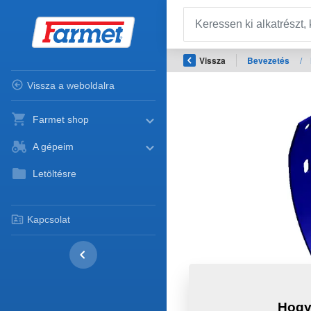
Vissza
Bevezetés
/
Vissza a weboldalra
Farmet shop
A gépeim
Letöltésre
Kapcsolat
Hogy