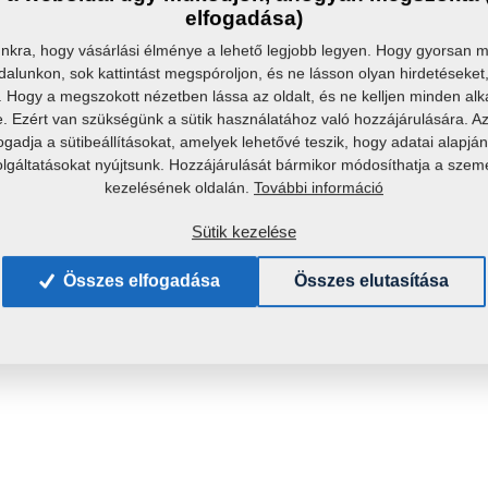
Tömeg
elfogadása)
kra, hogy vásárlási élménye a lehető legjobb legyen. Hogy gyorsan me
dalunkon, sok kattintást megspóroljon, és ne lásson olyan hirdetéseke
k. Hogy a megszokott nézetben lássa az oldalt, és ne kelljen minden al
e. Ezért van szükségünk a sütik használatához való hozzájárulására. 
fogadja a sütibeállításokat, amelyek lehetővé teszik, hogy adatai alapj
olgáltatásokat nyújtsunk. Hozzájárulását bármikor módosíthatja a szem
További információ
kezelésének oldalán.
Sütik kezelése
Összes elfogadása
Összes elutasítása