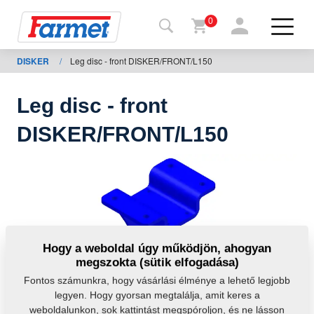
0
DISKER
/
Leg disc - front DISKER/FRONT/L150
issza a
eboldalra
Leg disc - front
Farmet
DISKER/FRONT/L150
shop
A
gépeim
Letöltésre
Hogy a weboldal úgy működjön, ahogyan
megszokta (sütik elfogadása)
apcsolat
Fontos számunkra, hogy vásárlási élménye a lehető legjobb
legyen. Hogy gyorsan megtalálja, amit keres a
weboldalunkon, sok kattintást megspóroljon, és ne lásson