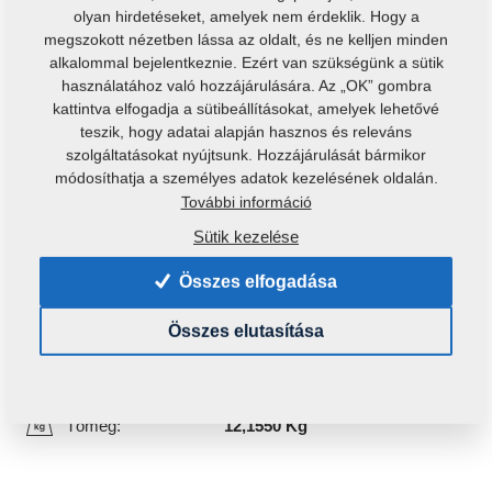
olyan hirdetéseket, amelyek nem érdeklik. Hogy a
megszokott nézetben lássa az oldalt, és ne kelljen minden
alkalommal bejelentkeznie. Ezért van szükségünk a sütik
használatához való hozzájárulására. Az „OK” gombra
kattintva elfogadja a sütibeállításokat, amelyek lehetővé
teszik, hogy adatai alapján hasznos és releváns
szolgáltatásokat nyújtsunk. Hozzájárulását bármikor
módosíthatja a személyes adatok kezelésének oldalán.
További információ
Termékkód:
8000641-20013
Eredeti katalógusszám:
Sütik kezelése
8000641-20017
8000641-20001
Összes elfogadása
Ezt az alkatrészt a következő gépekhez is használni
Összes elutasítása
lehet:
DISKER
Tömeg:
12,1550 Kg