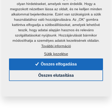
olyan hirdetéseket, amelyek nem érdeklik. Hogy a
megszokott nézetben lássa az oldalt, és ne kelljen minden
alkalommal bejelentkeznie. Ezért van szükségünk a sütik
használatához való hozzájárulására. Az „OK” gombra
kattintva elfogadja a sütibeállításokat, amelyek lehetővé
teszik, hogy adatai alapján hasznos és releváns
szolgáltatásokat nyújtsunk. Hozzájárulását bármikor
módosíthatja a személyes adatok kezelésének oldalán.
További információ
Termékkód:
8000648-20012
Eredeti katalógusszám:
8000648-20011
Sütik kezelése
Ezt az alkatrészt a következő gépekhez is használni
Összes elfogadása
lehet:
Összes elutasítása
DISKER
Tömeg:
171,3790 Kg