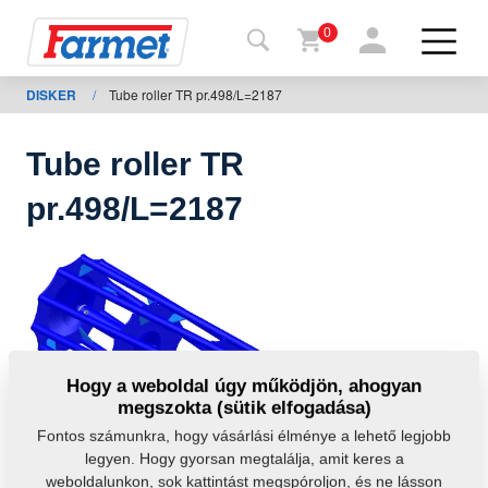
0
DISKER
/
Tube roller TR pr.498/L=2187
issza a
eboldalra
Tube roller TR
Farmet
pr.498/L=2187
shop
A
gépeim
Letöltésre
Hogy a weboldal úgy működjön, ahogyan
megszokta (sütik elfogadása)
apcsolat
Fontos számunkra, hogy vásárlási élménye a lehető legjobb
legyen. Hogy gyorsan megtalálja, amit keres a
weboldalunkon, sok kattintást megspóroljon, és ne lásson