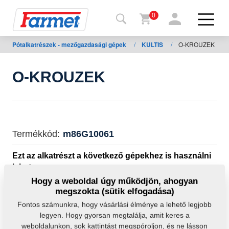
0
Pótalkatrészek - mezőgazdasági gépek
/
KULTIS
/
O-KROUZEK
issza a
eboldalra
O-KROUZEK
Farmet
shop
A
Termékkód:
m86G10061
gépeim
Ezt az alkatrészt a következő gépekhez is használni
Letöltésre
lehet:
Hogy a weboldal úgy működjön, ahogyan
KULTIS
megszokta (sütik elfogadása)
apcsolat
Fontos számunkra, hogy vásárlási élménye a lehető legjobb
Tömeg:
0,0010 Kg
legyen. Hogy gyorsan megtalálja, amit keres a
weboldalunkon, sok kattintást megspóroljon, és ne lásson