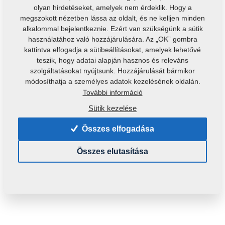
olyan hirdetéseket, amelyek nem érdeklik. Hogy a
megszokott nézetben lássa az oldalt, és ne kelljen minden
alkalommal bejelentkeznie. Ezért van szükségünk a sütik
használatához való hozzájárulására. Az „OK” gombra
kattintva elfogadja a sütibeállításokat, amelyek lehetővé
teszik, hogy adatai alapján hasznos és releváns
szolgáltatásokat nyújtsunk. Hozzájárulását bármikor
Termékkód:
r00061
módosíthatja a személyes adatok kezelésének oldalán.
További információ
Elérhetőség:
Az elérhetőség ellenőrzése
Sütik kezelése
Tömeg:
0,5910 Kg
Összes elfogadása
61,43 €
Összes elutasítása
A kosárba
pc.:
helyezés
ÁFA-val