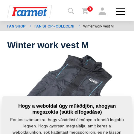
0
FAN SHOP
/
FAN SHOP - OBLECENI
/
Winter work vest M
issza a
eboldalra
Winter work vest M
Farmet
shop
A
gépeim
Letöltésre
Hogy a weboldal úgy működjön, ahogyan
megszokta (sütik elfogadása)
apcsolat
Fontos számunkra, hogy vásárlási élménye a lehető legjobb
legyen. Hogy gyorsan megtalálja, amit keres a
weboldalunkon, sok kattintást megspóroljon, és ne lásson