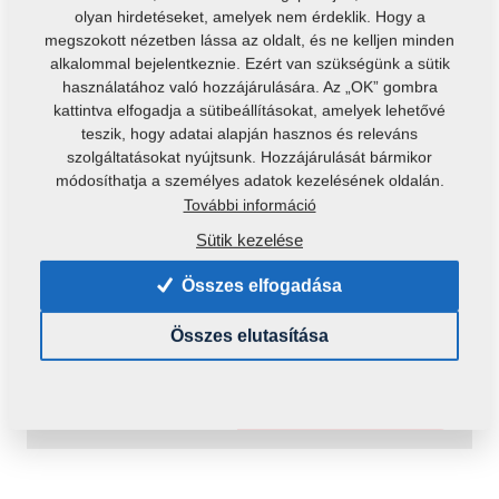
olyan hirdetéseket, amelyek nem érdeklik. Hogy a
megszokott nézetben lássa az oldalt, és ne kelljen minden
alkalommal bejelentkeznie. Ezért van szükségünk a sütik
használatához való hozzájárulására. Az „OK” gombra
kattintva elfogadja a sütibeállításokat, amelyek lehetővé
teszik, hogy adatai alapján hasznos és releváns
szolgáltatásokat nyújtsunk. Hozzájárulását bármikor
módosíthatja a személyes adatok kezelésének oldalán.
További információ
Termékkód:
r00074
Sütik kezelése
Elérhetőség:
Az elérhetőség ellenőrzése
Összes elfogadása
Tömeg:
1,0120 Kg
Összes elutasítása
116,50 €
A kosárba
pc.:
helyezés
ÁFA-val