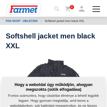
0
FAN SHOP - OBLECENI
/
Softshell jacket men black XXL
issza a
eboldalra
Softshell jacket men black
Farmet
XXL
shop
A
gépeim
Letöltésre
Hogy a weboldal úgy működjön, ahogyan
megszokta (sütik elfogadása)
apcsolat
Fontos számunkra, hogy vásárlási élménye a lehető legjobb
legyen. Hogy gyorsan megtalálja, amit keres a
weboldalunkon, sok kattintást megspóroljon, és ne lásson