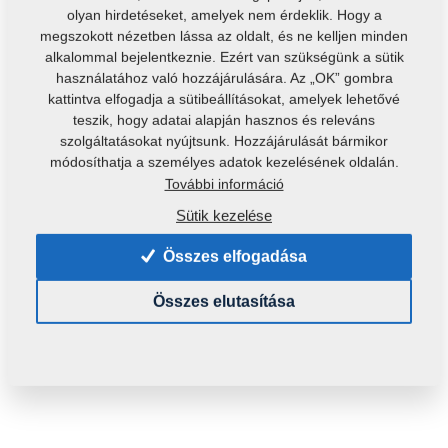
olyan hirdetéseket, amelyek nem érdeklik. Hogy a
megszokott nézetben lássa az oldalt, és ne kelljen minden
alkalommal bejelentkeznie. Ezért van szükségünk a sütik
használatához való hozzájárulására. Az „OK” gombra
kattintva elfogadja a sütibeállításokat, amelyek lehetővé
teszik, hogy adatai alapján hasznos és releváns
szolgáltatásokat nyújtsunk. Hozzájárulását bármikor
Termékkód:
r00174
módosíthatja a személyes adatok kezelésének oldalán.
További információ
Elérhetőség:
Az elérhetőség ellenőrzése
Sütik kezelése
Tömeg:
0,1550 Kg
Összes elfogadása
26,33 €
Összes elutasítása
A kosárba
pc.:
helyezés
ÁFA-val