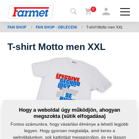
0
FAN SHOP
/
FAN SHOP - OBLECENI
/
T-shirt Motto men XXL
issza a
eboldalra
T-shirt Motto men XXL
Farmet
shop
A
gépeim
Letöltésre
Hogy a weboldal úgy működjön, ahogyan
megszokta (sütik elfogadása)
apcsolat
Fontos számunkra, hogy vásárlási élménye a lehető legjobb
legyen. Hogy gyorsan megtalálja, amit keres a
weboldalunkon, sok kattintást megspóroljon, és ne lásson