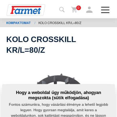
0
KOMPAKTOMAT
/
KOLO CROSSKILL KR/L=80/Z
issza a
eboldalra
KOLO CROSSKILL
Farmet
KR/L=80/Z
shop
A
gépeim
Letöltésre
Hogy a weboldal úgy működjön, ahogyan
megszokta (sütik elfogadása)
apcsolat
Fontos számunkra, hogy vásárlási élménye a lehető legjobb
legyen. Hogy gyorsan megtalálja, amit keres a
weboldalunkon, sok kattintást megspóroljon, és ne lásson