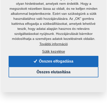
olyan hirdetéseket, amelyek nem érdeklik. Hogy a
megszokott nézetben lássa az oldalt, és ne kelljen minden
alkalommal bejelentkeznie. Ezért van szükségünk a sütik
használatához való hozzájárulására. Az „OK” gombra
kattintva elfogadja a sütibeállításokat, amelyek lehetővé
teszik, hogy adatai alapján hasznos és releváns
szolgáltatásokat nyújtsunk. Hozzájárulását bármikor
módosíthatja a személyes adatok kezelésének oldalán.
További információ
Termékkód:
VZ00014132
Eredeti katalógusszám:
4009332
Sütik kezelése
Ezt az alkatrészt a következő gépekhez is használni
Összes elfogadása
lehet:
Összes elutasítása
KOMPAKTOMAT
Tömeg:
13,7520 Kg