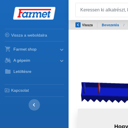
Vissza
Bevezetés
/
Vissza a weboldalra
Farmet shop
A gépeim
Letöltésre
Kapcsolat
Hogy