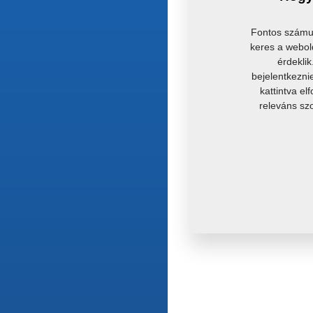
Fontos számun
keres a webol
érdekli
bejelentkezni
kattintva el
releváns sz