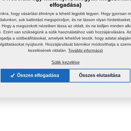
elfogadása)
kra, hogy vásárlási élménye a lehető legjobb legyen. Hogy gyorsan me
dalunkon, sok kattintást megspóroljon, és ne lásson olyan hirdetéseke
k. Hogy a megszokott nézetben lássa az oldalt, és ne kelljen minden al
e. Ezért van szükségünk a sütik használatához való hozzájárulására. 
fogadja a sütibeállításokat, amelyek lehetővé teszik, hogy adatai alapj
olgáltatásokat nyújtsunk. Hozzájárulását bármikor módosíthatja a szem
További információ
kezelésének oldalán.
Sütik kezelése
Összes elfogadása
Összes elutasítása