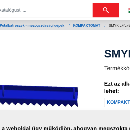
Pótalkatrészek - mezőgazdasági gépek
/
KOMPAKTOMAT
/
SMYK LF/L=
SMYK
Termékkó
Ezt az al
lehet:
KOMPAK
Tömeg
 a weboldal úgy működjön, ahogyan megszokta (