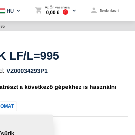
Az Ön vásárlása
HU
Bejelentkezni
0,00 €
0
995
 LF/L=995
d:
VZ00034293P1
katrészt a következő gépekhez is használni
TOMAT
:
0,6000 Kg
sütik