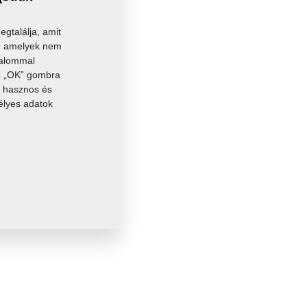
gtalálja, amit
t, amelyek nem
kalommal
Az „OK” gombra
án hasznos és
élyes adatok