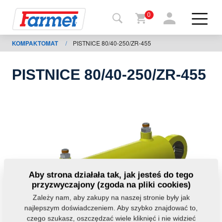
0
KOMPAKTOMAT
/
PISTNICE 80/40-250/ZR-455
Powrót
do
strony
PISTNICE 80/40-250/ZR-455
Farmet
shop
Moje
maszyny
Do
Aby strona działała tak, jak jesteś do tego
pobrania
przyzwyczajony (zgoda na pliki cookies)
Zależy nam, aby zakupy na naszej stronie były jak
najlepszym doświadczeniem. Aby szybko znajdować to,
Kontakt
czego szukasz, oszczędzać wiele kliknięć i nie widzieć