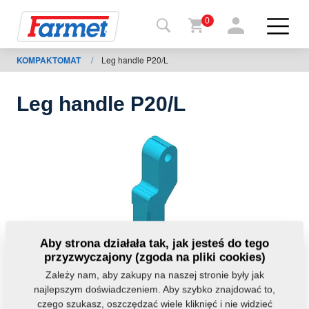
0
KOMPAKTOMAT
/
Leg handle P20/L
Powrót
do
strony
Leg handle P20/L
Farmet
shop
Moje
maszyny
Do
Aby strona działała tak, jak jesteś do tego
pobrania
przyzwyczajony (zgoda na pliki cookies)
Zależy nam, aby zakupy na naszej stronie były jak
najlepszym doświadczeniem. Aby szybko znajdować to,
Kontakt
czego szukasz, oszczędzać wiele kliknięć i nie widzieć