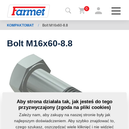
0
KOMPAKTOMAT
/
Bolt M16x60-8.8
Powrót
do
strony
Bolt M16x60-8.8
Farmet
shop
Moje
maszyny
Do
Aby strona działała tak, jak jesteś do tego
pobrania
przyzwyczajony (zgoda na pliki cookies)
Zależy nam, aby zakupy na naszej stronie były jak
najlepszym doświadczeniem. Aby szybko znajdować to,
Kontakt
czego szukasz, oszczędzać wiele kliknięć i nie widzieć