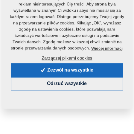
reklam nieinteresujących Cię treści. Aby strona była
wyświetlana w znanym Ci widoku i abyś nie musiał się za
każdym razem logować. Dlatego potrzebujemy Twojej zgody
na przetwarzanie plików cookies. Klikając „OK”, wyrażasz
zgodę na ustawienia cookies, które pozwalają nam
świadczyć wartościowe i użyteczne usługi na podstawie
Twoich danych. Zgodę możesz w każdej chwili zmienić na
Kod produktu:
m16160
stronie przetwarzania danych osobowych.
Więcej informacji
Oryginalny numer katalogowy:
m13949
Zarządzaj plikami cookies
Tą część można zastosować również w maszynach:
Zezwól na wszystkie
KOMPAKTOMAT
Odrzuć wszystkie
Waga:
0,8690 Kg