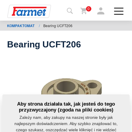
0
KOMPAKTOMAT
/
Bearing UCFT206
Powrót
do
strony
Bearing UCFT206
Farmet
shop
Moje
maszyny
Do
Aby strona działała tak, jak jesteś do tego
pobrania
przyzwyczajony (zgoda na pliki cookies)
Zależy nam, aby zakupy na naszej stronie były jak
najlepszym doświadczeniem. Aby szybko znajdować to,
Kontakt
czego szukasz, oszczędzać wiele kliknięć i nie widzieć