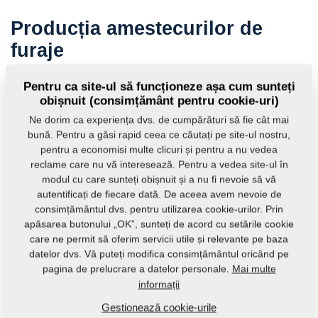
Producția amestecurilor de
furaje
Tehnologiile de preparare a amestecurilor furajere oferite
Pentru ca site-ul să funcționeze așa cum sunteți
de compania Farmet sunt utilaje tehnologice mature pentru
obișnuit (consimțământ pentru cookie-uri)
producţia amestecurilor furajere.
Ne dorim ca experiența dvs. de cumpărături să fie cât mai
bună. Pentru a găsi rapid ceea ce căutați pe site-ul nostru,
Mai multe informații
pentru a economisi multe clicuri și pentru a nu vedea
reclame care nu vă interesează. Pentru a vedea site-ul în
MVKS - Liniile mici de amestecuri furajere
modul cu care sunteți obișnuit și a nu fi nevoie să vă
autentificați de fiecare dată. De aceea avem nevoie de
Liniile mici de amestecuri furajere vin în versiuni cu moară cu
consimțământul dvs. pentru utilizarea cookie-urilor. Prin
autoalimentare (MVKS-s) şi cu moară verticală (MVKS-v).
apăsarea butonului „OK”, sunteți de acord cu setările cookie
care ne permit să oferim servicii utile și relevante pe baza
datelor dvs. Vă puteți modifica consimțământul oricând pe
pagina de prelucrare a datelor personale.
Mai multe
informații
Gestionează cookie-urile