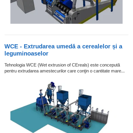
WCE - Extrudarea umedă a cerealelor și a
leguminoaselor
Tehnologia WCE (Wet extrusion of CEreals) este concepută
pentru extrudarea amestecurilor care conţin o cantitate mare...