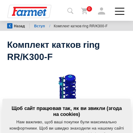
0
Назад
Вступ
/
Комплект катков ring RR/K300-F
Назад
на
сайт
Комплект катков ring
Магазин
RR/K300-F
Farmet
Мої
машини
Завантаження
Щоб сайт працював так, як ви звикли (згода
на cookies)
Нам важливо, щоб ваші покупки були максимально
Контакти
комфортними. Щоб ви швидко знаходили на нашому сайті