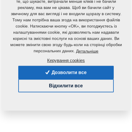
те, що шукаєте, витрачали менше кліків і не бачили
рекламу, яка вам не цікава. Щоб ви бачили сайт у
звичному для вас вигляді і не входили щоразу в систему.
Тому нам потрібна ваша згода на використання файлів
cookie. Натискаючи кнопку «OK», ви погоджуєтесь із
налаштуваннями cookie, які дозволяють нам надавати
корисні та змістовні послуги на основі ваших даних. Ви
можете змінити свою згоду будь-коли на сторінці обробки
персональних даних.
Детальніше
Код продукту:
3011870
Керування cookies
Початковий каталоговий номер:
3009094
8000990-30042
Дозволити все
Маса:
372,2660 Кг
Відхилити все