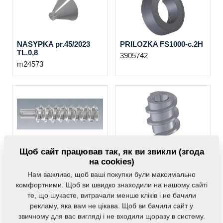
NASYPKA pr.45/2023
PRILOZKA FS1000-c.2H
TL.0,8
3905742
m24573
SNEK UNO-DUO
SNEK PRACOVNI FS350
Щоб сайт працював так, як ви звикли (згода
3900010
3900436
на cookies)
Нам важливо, щоб ваші покупки були максимально
комфортними. Щоб ви швидко знаходили на нашому сайті
те, що шукаєте, витрачали менше кліків і не бачили
рекламу, яка вам не цікава. Щоб ви бачили сайт у
звичному для вас вигляді і не входили щоразу в систему.