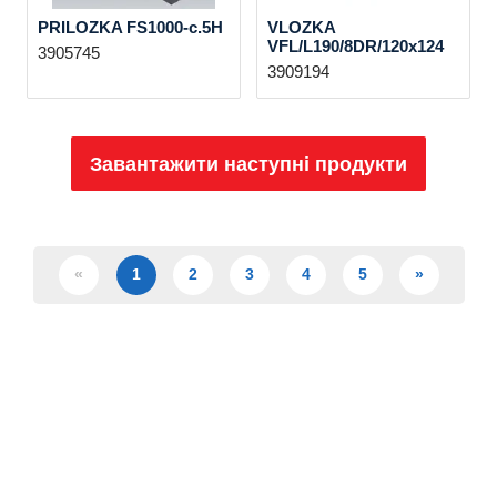
PRILOZKA FS1000-c.5H
VLOZKA
VFL/L190/8DR/120x124
3905745
3909194
Завантажити наступні продукти
«
1
2
3
4
5
»