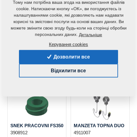
Тому нам потрібна ваша згода на використання файлів
cookie. Натискаючи кнопку «OK», ви погоджуєтесь із
VLOZKA FS350
LAMELA FL200
налаштуваннями cookie, які дозволяють нам надавати
3908172
2900133
корисні та змістовні послуги на основі ваших даних. Ви
можете змінити свою згоду будь-коли на сторінці обробки
персональних даних.
Детальніше
Керування cookies
Дозволити все
SNEK FS1010
VLOZKA FS1000-c.6
Відхилити все
3907282
3905121
SNEK PRACOVNI FS350
MANZETA TOPNA DUO
3908912
4911007