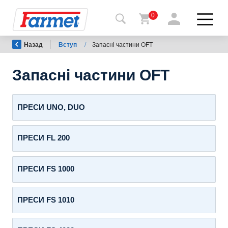
0
Назад
Вступ
/
Запасні частини OFT
Назад
на
сайт
Запасні частини OFT
Магазин
Farmet
ПРЕСИ UNO, DUO
Мої
ПРЕСИ FL 200
машини
ПРЕСИ FS 1000
Завантаження
ПРЕСИ FS 1010
Контакти