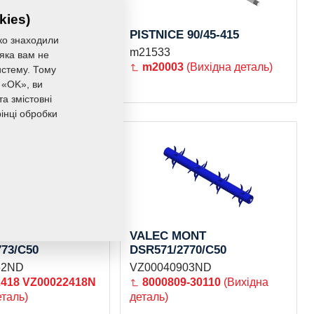
kies)
 DOMECKOVE
PISTNICE 90/45-415
ко знаходили
2/4xM12
m21533
 яка вам не
m20003
(Вихідна деталь)
истему. Тому
 «OK», ви
а змістовні
інці обробки
ONT
VALEC MONT
73/C50
DSR571/2770/C50
52ND
VZ00040903ND
2418
VZ00022418N
8000809-30110
(Вихідна
еталь)
деталь)