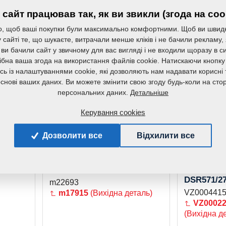
сайт працював так, як ви звикли (згода на coo
LOZISKO KULICKOVE 3304
LOZISKO
, щоб ваші покупки були максимально комфортними. Щоб ви швид
A-2RS1/MT33
117/98/10
сайті те, що шукаєте, витрачали менше кліків і не бачили рекламу,
m09405
m19008
 ви бачили сайт у звичному для вас вигляді і не входили щоразу в с
таль)
ібна ваша згода на використання файлів cookie. Натискаючи кнопку
сь із налаштуваннями cookie, які дозволяють нам надавати корисні т
основі ваших даних. Ви можете змінити свою згоду будь-коли на стор
Детальніше
персональних даних.
Керування cookies
Дозволити все
Відхилити все
018
HADICE 140
VALEC M
DSR571/27
m22693
VZ000441
m17915
(Вихідна деталь)
VZ0002
(Вихідна д