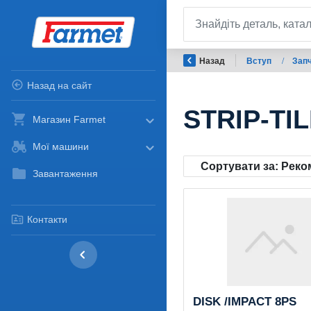
Назад
Вступ
/
Запч
Назад на сайт
STRIP-TIL
Магазин Farmet
Мої машини
Сортувати за:
Реко
Завантаження
Контакти
DISK /IMPACT 8PS