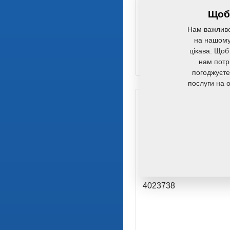
Щоб 
OKO PISTNICE
Нам важливо
M42x2/VID/80x80x134
на нашому 
m15149
цікава. Щоб
4014826
(Вихідна де
нам потр
погоджуєте
послуги на 
DLATO STRIP-TILL/2
4023738