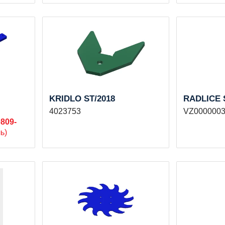
KRIDLO ST/2018
RADLICE 
4023753
VZ000000
809-
ь)