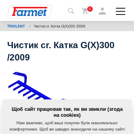
0
TRIOLENT
/
Чистик cr. Катка G(X)300 /2009
Назад
на
сайт
Чистик cr. Катка G(X)300
Магазин
/2009
Farmet
Мої
машини
Завантаження
Щоб сайт працював так, як ви звикли (згода
на cookies)
Нам важливо, щоб ваші покупки були максимально
Контакти
комфортними. Щоб ви швидко знаходили на нашому сайті