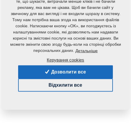
те, що шукаєте, витрачали менше кліків і не бачили
рекламу, яка вам не цікава. Щоб ви бачили сайт у
звичному для вас вигляді і не входили щоразу в систему.
Тому нам потрібна ваша згода на використання файлів
cookie. Натискаючи кнопку «OK», ви погоджуєтесь із
налаштуваннями cookie, які дозволяють нам надавати
корисні та змістовні послуги на основі ваших даних. Ви
можете змінити свою згоду будь-коли на сторінці обробки
персональних даних.
Детальніше
Код продукту:
2000416
Керування cookies
Дана запасна частина також застосовується і для
Дозволити все
наступного обладнання:
DUOLENT
TRIOLENT
Відхилити все
Маса:
39,1400 Кг