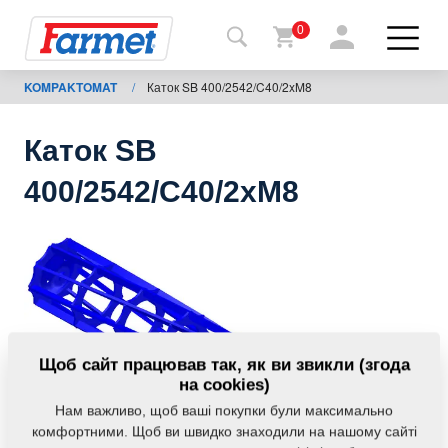
0
KOMPAKTOMAT
/
Каток SB 400/2542/C40/2xM8
Назад
на
сайт
Каток SB
Магазин
400/2542/C40/2xM8
Farmet
Мої
машини
Завантаження
Щоб сайт працював так, як ви звикли (згода
на cookies)
Нам важливо, щоб ваші покупки були максимально
Контакти
комфортними. Щоб ви швидко знаходили на нашому сайті