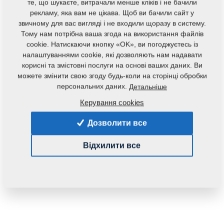
те, що шукаєте, витрачали менше кліків і не бачили
рекламу, яка вам не цікава. Щоб ви бачили сайт у
звичному для вас вигляді і не входили щоразу в систему.
Тому нам потрібна ваша згода на використання файлів
cookie. Натискаючи кнопку «OK», ви погоджуєтесь із
налаштуваннями cookie, які дозволяють нам надавати
корисні та змістовні послуги на основі ваших даних. Ви
можете змінити свою згоду будь-коли на сторінці обробки
персональних даних.
Детальніше
Код продукту:
2001149
Керування cookies
Дана запасна частина також застосовується і для
Дозволити все
наступного обладнання:
KOMPAKTOMAT
Відхилити все
Маса:
174,0690 Кг