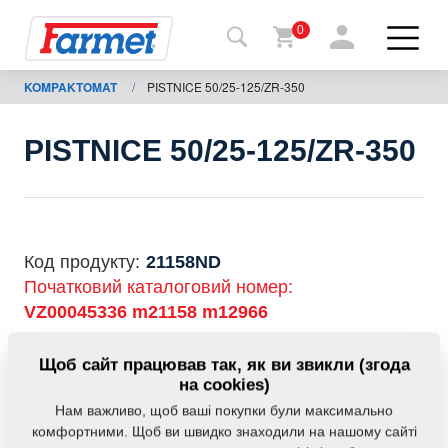
0
KOMPAKTOMAT
/
PISTNICE 50/25-125/ZR-350
Назад
на
сайт
PISTNICE 50/25-125/ZR-350
Магазин
Farmet
Мої
Код продукту:
21158ND
машини
Початковий каталоговий номер:
VZ00045336
m21158
m12966
Завантаження
Дана запасна частина також застосовується і для
Щоб сайт працював так, як ви звикли (згода
наступного обладнання:
на cookies)
Нам важливо, щоб ваші покупки були максимально
Контакти
KOMPAKTOMAT
комфортними. Щоб ви швидко знаходили на нашому сайті