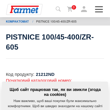
0
KOMPAKTOMAT
/
PISTNICE 100/45-400/ZR-605
Назад
на
сайт
PISTNICE 100/45-400/ZR-
Магазин
605
Farmet
Мої
машини
Код продукту:
21212ND
Початковий каталоговий номер:
Завантаження
m21212
m12311
Щоб сайт працював так, як ви звикли (згода
на cookies)
Дана запасна частина також застосовується і для
Нам важливо, щоб ваші покупки були максимально
Контакти
наступного обладнання:
комфортними. Щоб ви швидко знаходили на нашому сайті