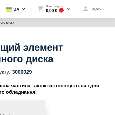
Ваша покупка
UA
Вводити
0,00 €
0
ого диска
ущий элемент
ного диска
укту:
3000029
асна частина також застосовується і для
го обладнання: