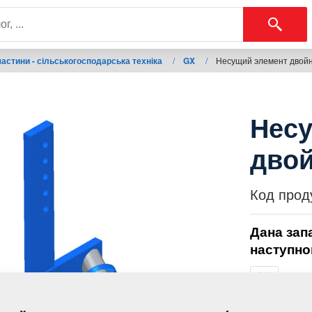
астини - сільськогосподарська техніка
/
GX
/
Несущий элемент двойн
Нес
двой
Код прод
Дана зап
наступно
GX