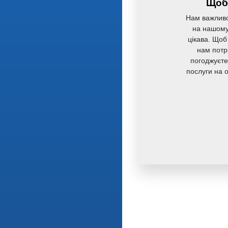
Щоб 
Нам важливо
на нашому 
цікава. Щоб
нам потр
погоджуєте
послуги на 