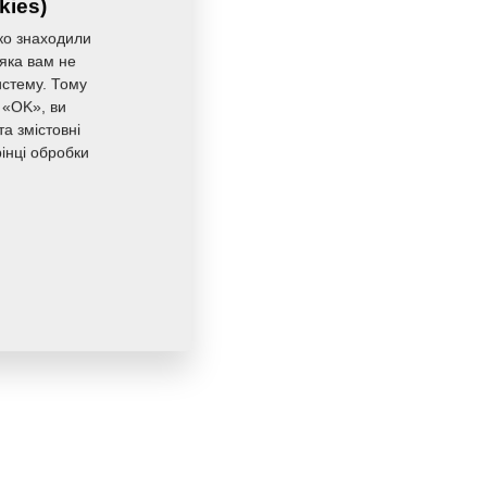
kies)
10,1980 Кг
ко знаходили
 яка вам не
истему. Тому
 «OK», ви
а змістовні
інці обробки