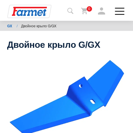
0
GX
/
Двойное крыло G/GX
Назад
на
сайт
Двойное крыло G/GX
Магазин
Farmet
Мої
машини
Завантаження
Контакти