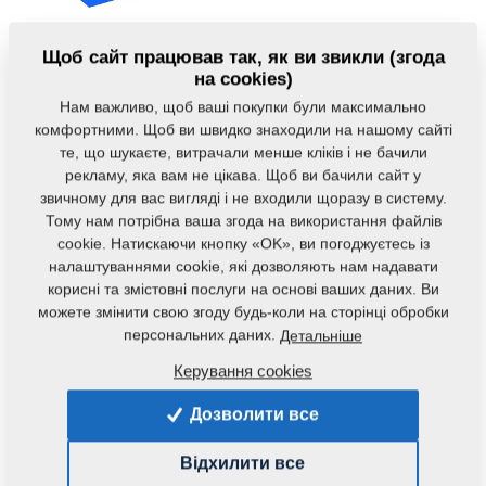
Щоб сайт працював так, як ви звикли (згода
на cookies)
Нам важливо, щоб ваші покупки були максимально
комфортними. Щоб ви швидко знаходили на нашому сайті
те, що шукаєте, витрачали менше кліків і не бачили
Код продукту:
3000048_KOO
рекламу, яка вам не цікава. Щоб ви бачили сайт у
Початковий каталоговий номер:
3000048
звичному для вас вигляді і не входили щоразу в систему.
Тому нам потрібна ваша згода на використання файлів
Дана запасна частина також застосовується і для
cookie. Натискаючи кнопку «OK», ви погоджуєтесь із
наступного обладнання:
налаштуваннями cookie, які дозволяють нам надавати
корисні та змістовні послуги на основі ваших даних. Ви
GX
можете змінити свою згоду будь-коли на сторінці обробки
персональних даних.
Детальніше
Маса:
4,0170 Кг
Керування cookies
Дозволити все
Рекомендуємо до даного продукту
Відхилити все
також докупити: