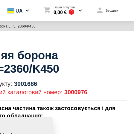
Ваша покупка
UA
Вводити
0,00 €
0
рона LF/L=2360/K450
яя борона
=2360/K450
укту:
3001686
ий каталоговий номер:
3000976
асна частина також застосовується і для
го обладнання:
TOMAT