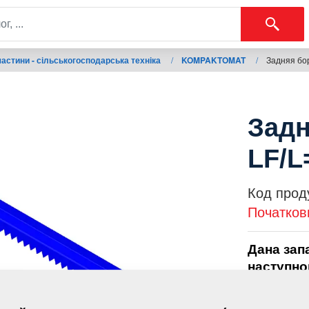
астини - сільськогосподарська техніка
/
KOMPAKTOMAT
/
Задняя бо
Задн
LF/L
Код прод
Початков
Дана зап
наступно
KOMPAK