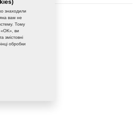
kies)
ко знаходили
20,2680 Кг
 яка вам не
истему. Тому
 «OK», ви
а змістовні
інці обробки