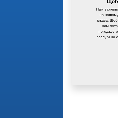
Щоб 
Нам важливо
на нашому 
цікава. Щоб
нам потр
погоджуєте
послуги на 