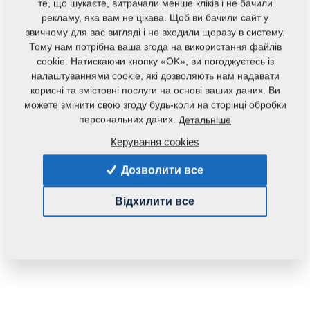
те, що шукаєте, витрачали менше кліків і не бачили
рекламу, яка вам не цікава. Щоб ви бачили сайт у
звичному для вас вигляді і не входили щоразу в систему.
Тому нам потрібна ваша згода на використання файлів
cookie. Натискаючи кнопку «OK», ви погоджуєтесь із
налаштуваннями cookie, які дозволяють нам надавати
корисні та змістовні послуги на основі ваших даних. Ви
можете змінити свою згоду будь-коли на сторінці обробки
персональних даних.
Детальніше
Код продукту:
3002557
Керування cookies
Початковий каталоговий номер:
3001994
Дозволити все
Дана запасна частина також застосовується і для
наступного обладнання:
Відхилити все
KOMPAKTOMAT
Маса:
19,0370 Кг