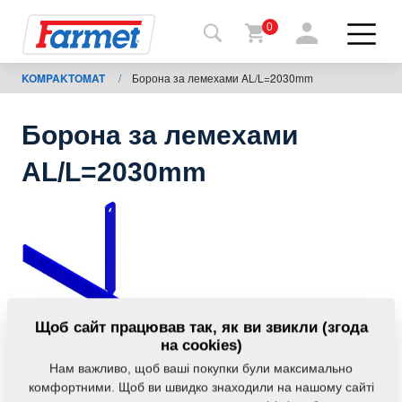
0
KOMPAKTOMAT
/
Борона за лемехами AL/L=2030mm
Назад
на
сайт
Борона за лемехами
Магазин
AL/L=2030mm
Farmet
Мої
машини
Завантаження
Щоб сайт працював так, як ви звикли (згода
на cookies)
Нам важливо, щоб ваші покупки були максимально
Контакти
комфортними. Щоб ви швидко знаходили на нашому сайті