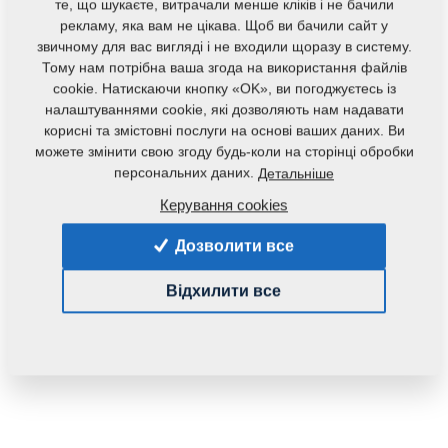
те, що шукаєте, витрачали менше кліків і не бачили
рекламу, яка вам не цікава. Щоб ви бачили сайт у
звичному для вас вигляді і не входили щоразу в систему.
Тому нам потрібна ваша згода на використання файлів
cookie. Натискаючи кнопку «OK», ви погоджуєтесь із
налаштуваннями cookie, які дозволяють нам надавати
корисні та змістовні послуги на основі ваших даних. Ви
Код продукту:
3003832
можете змінити свою згоду будь-коли на сторінці обробки
персональних даних.
Детальніше
Дана запасна частина також застосовується і для
Керування cookies
наступного обладнання:
Дозволити все
KOMPAKTOMAT
Відхилити все
Маса:
535,1890 Кг