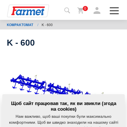
0
KOMPAKTOMAT
/
K - 600
Назад
на
сайт
K - 600
Магазин
Farmet
Мої
машини
Завантаження
Щоб сайт працював так, як ви звикли (згода
на cookies)
Нам важливо, щоб ваші покупки були максимально
Контакти
комфортними. Щоб ви швидко знаходили на нашому сайті