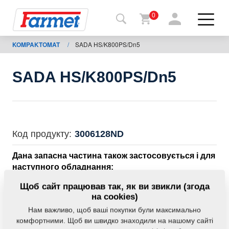
0
KOMPAKTOMAT
/
SADA HS/K800PS/Dn5
Назад
на
сайт
SADA HS/K800PS/Dn5
Магазин
Farmet
Мої
Код продукту:
3006128ND
машини
Дана запасна частина також застосовується і для
наступного обладнання:
Завантаження
KOMPAKTOMAT
Щоб сайт працював так, як ви звикли (згода
на cookies)
Нам важливо, щоб ваші покупки були максимально
Контакти
Маса:
89,5950 Кг
комфортними. Щоб ви швидко знаходили на нашому сайті