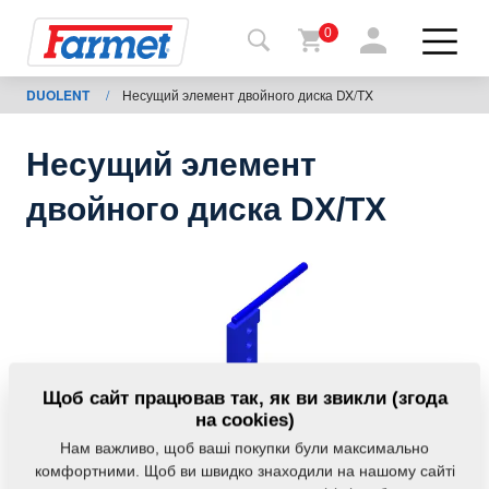
0
DUOLENT
/
Несущий элемент двойного диска DX/TX
Назад
на
сайт
Несущий элемент
Магазин
двойного диска DX/TX
Farmet
Мої
машини
Завантаження
Щоб сайт працював так, як ви звикли (згода
на cookies)
Нам важливо, щоб ваші покупки були максимально
Контакти
комфортними. Щоб ви швидко знаходили на нашому сайті