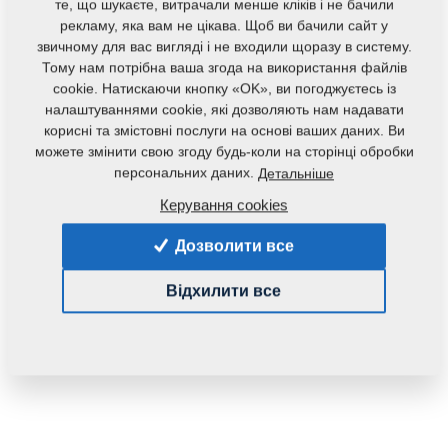
те, що шукаєте, витрачали менше кліків і не бачили
рекламу, яка вам не цікава. Щоб ви бачили сайт у
звичному для вас вигляді і не входили щоразу в систему.
Тому нам потрібна ваша згода на використання файлів
cookie. Натискаючи кнопку «OK», ви погоджуєтесь із
налаштуваннями cookie, які дозволяють нам надавати
корисні та змістовні послуги на основі ваших даних. Ви
можете змінити свою згоду будь-коли на сторінці обробки
персональних даних.
Детальніше
Код продукту:
3006195
Керування cookies
Дана запасна частина також застосовується і для
Дозволити все
наступного обладнання:
DUOLENT
TRIOLENT
Відхилити все
Маса:
10,9620 Кг