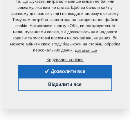
те, що шукаєте, витрачали менше кліків і не бачили
рекламу, яка вам не цікава. Щоб ви бачили сайт у
звичному для вас вигляді і не входили щоразу в систему.
Тому нам потрібна ваша згода на використання файлів
Код продукту:
3006559
cookie. Натискаючи кнопку «OK», ви погоджуєтесь із
налаштуваннями cookie, які дозволяють нам надавати
Дана запасна частина також застосовується і для
корисні та змістовні послуги на основі ваших даних. Ви
наступного обладнання:
можете змінити свою згоду будь-коли на сторінці обробки
SOFTER
TRITON
персональних даних.
Детальніше
Керування cookies
Маса:
10,4530 Кг
Дозволити все
Відхилити все