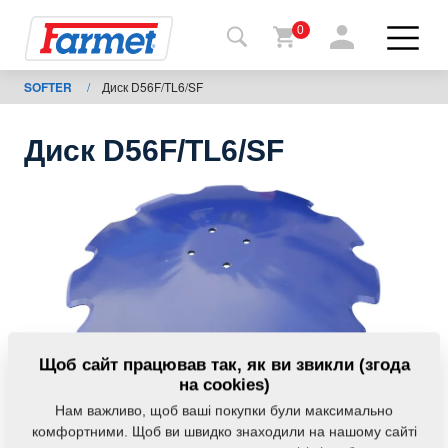
0
SOFTER
/
Диск D56F/TL6/SF
Назад
на
сайт
Диск D56F/TL6/SF
Магазин
Farmet
Мої
машини
Завантаження
Щоб сайт працював так, як ви звикли (згода
на cookies)
Нам важливо, щоб ваші покупки були максимально
Контакти
комфортними. Щоб ви швидко знаходили на нашому сайті