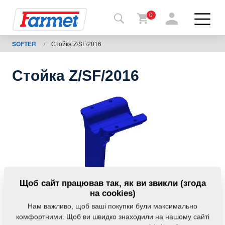
0
SOFTER
/
Стойка Z/SF/2016
Назад
на
сайт
Стойка Z/SF/2016
Магазин
Farmet
Мої
машини
Завантаження
Щоб сайт працював так, як ви звикли (згода
на cookies)
Нам важливо, щоб ваші покупки були максимально
Контакти
комфортними. Щоб ви швидко знаходили на нашому сайті