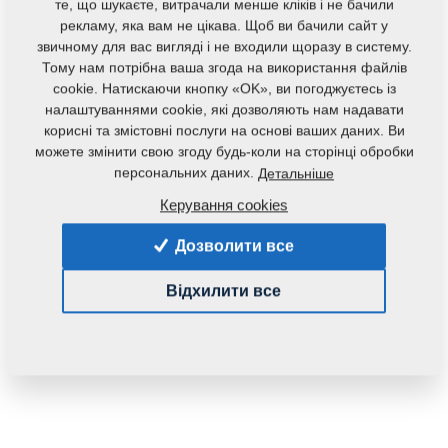
те, що шукаєте, витрачали менше кліків і не бачили
рекламу, яка вам не цікава. Щоб ви бачили сайт у
звичному для вас вигляді і не входили щоразу в систему.
Тому нам потрібна ваша згода на використання файлів
cookie. Натискаючи кнопку «OK», ви погоджуєтесь із
налаштуваннями cookie, які дозволяють нам надавати
корисні та змістовні послуги на основі ваших даних. Ви
Код продукту:
3008387
можете змінити свою згоду будь-коли на сторінці обробки
Початковий каталоговий номер:
3004017
персональних даних.
Детальніше
Керування cookies
Дана запасна частина також застосовується і для
наступного обладнання:
Дозволити все
SOFTER
Відхилити все
Маса:
8,6210 Кг