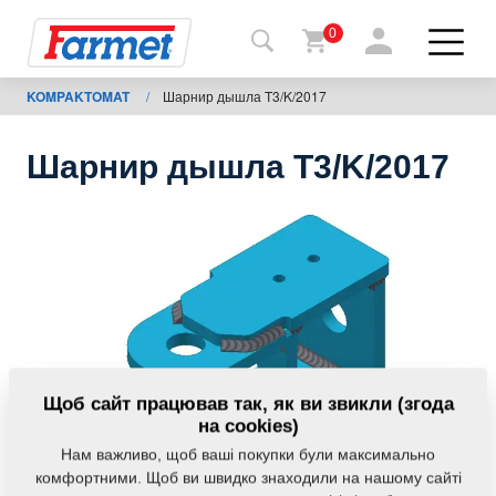
0
KOMPAKTOMAT
/
Шарнир дышла T3/K/2017
Назад
на
сайт
Шарнир дышла T3/K/2017
Магазин
Farmet
Мої
машини
Завантаження
Щоб сайт працював так, як ви звикли (згода
на cookies)
Нам важливо, щоб ваші покупки були максимально
Контакти
комфортними. Щоб ви швидко знаходили на нашому сайті