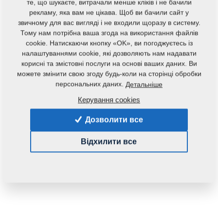
те, що шукаєте, витрачали менше кліків і не бачили
рекламу, яка вам не цікава. Щоб ви бачили сайт у
звичному для вас вигляді і не входили щоразу в систему.
Тому нам потрібна ваша згода на використання файлів
cookie. Натискаючи кнопку «OK», ви погоджуєтесь із
налаштуваннями cookie, які дозволяють нам надавати
корисні та змістовні послуги на основі ваших даних. Ви
Код продукту:
3009637
можете змінити свою згоду будь-коли на сторінці обробки
Початковий каталоговий номер:
3003789
персональних даних.
Детальніше
Керування cookies
Дана запасна частина також застосовується і для
наступного обладнання:
Дозволити все
KOMPAKTOMAT
Відхилити все
Маса:
12,9270 Кг