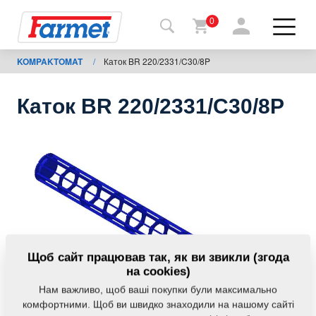
0
KOMPAKTOMAT
/
Каток BR 220/2331/C30/8P
Назад
на
сайт
Каток BR 220/2331/C30/8P
Магазин
Farmet
Мої
машини
Завантаження
Щоб сайт працював так, як ви звикли (згода
на cookies)
Нам важливо, щоб ваші покупки були максимально
Контакти
комфортними. Щоб ви швидко знаходили на нашому сайті