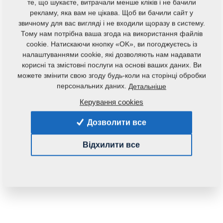
те, що шукаєте, витрачали менше кліків і не бачили
рекламу, яка вам не цікава. Щоб ви бачили сайт у
звичному для вас вигляді і не входили щоразу в систему.
Тому нам потрібна ваша згода на використання файлів
cookie. Натискаючи кнопку «OK», ви погоджуєтесь із
налаштуваннями cookie, які дозволяють нам надавати
корисні та змістовні послуги на основі ваших даних. Ви
Код продукту:
3011318
можете змінити свою згоду будь-коли на сторінці обробки
Початковий каталоговий номер:
3009503
персональних даних.
Детальніше
Керування cookies
Дана запасна частина також застосовується і для
наступного обладнання:
Дозволити все
KOMPAKTOMAT
Відхилити все
Маса:
47,5610 Кг