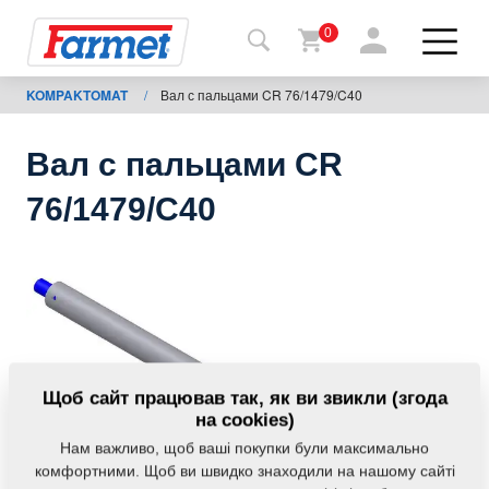
0
KOMPAKTOMAT
/
Вал с пальцами CR 76/1479/C40
Назад
на
сайт
Вал с пальцами CR
Магазин
76/1479/C40
Farmet
Мої
машини
Завантаження
Щоб сайт працював так, як ви звикли (згода
на cookies)
Нам важливо, щоб ваші покупки були максимально
Контакти
комфортними. Щоб ви швидко знаходили на нашому сайті