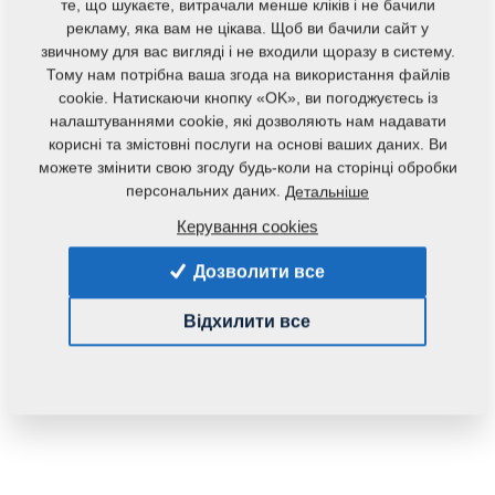
те, що шукаєте, витрачали менше кліків і не бачили
рекламу, яка вам не цікава. Щоб ви бачили сайт у
звичному для вас вигляді і не входили щоразу в систему.
Тому нам потрібна ваша згода на використання файлів
cookie. Натискаючи кнопку «OK», ви погоджуєтесь із
налаштуваннями cookie, які дозволяють нам надавати
корисні та змістовні послуги на основі ваших даних. Ви
можете змінити свою згоду будь-коли на сторінці обробки
персональних даних.
Детальніше
Код продукту:
3011390
Керування cookies
Початковий каталоговий номер:
3000129
Дозволити все
Дана запасна частина також застосовується і для
наступного обладнання:
Відхилити все
KOMPAKTOMAT
Маса:
32,1330 Кг